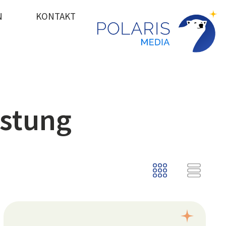
N
KONTAKT
istung