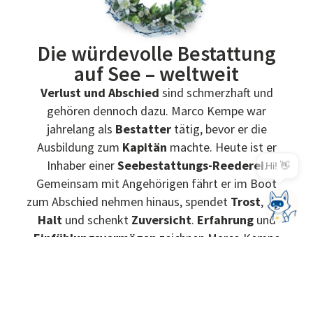
Die würdevolle Bestattung
auf See – weltweit
Verlust und Abschied
sind schmerzhaft und
gehören dennoch dazu. Marco Kempe war
jahrelang als
Bestatter
tätig, bevor er die
Ausbildung zum
Kapitän
machte. Heute ist er
Inhaber einer
Seebestattungs-Reederei
.
How can I help?
Gemeinsam mit Angehörigen fährt er im Boot
zum Abschied nehmen hinaus, spendet
Trost
, gibt
Halt
und schenkt
Zuversicht
.
Erfahrung
und
Einfühlungsvermögen
zeichnen Marco Kempe
aus. Er beauftragte uns, seine
Website mit
Fingerspitzengefühl
zu gestalten.